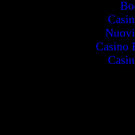
Bo
Casin
Nuovi
Casino 
Casin