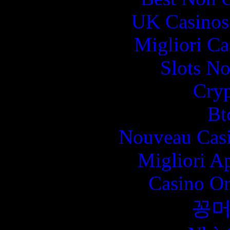
UK Casinos
Migliori Ca
Slots N
Cryp
Bt
Nouveau Casi
Migliori A
Casino O
꽁