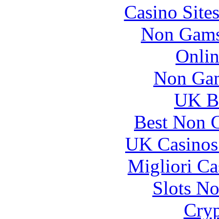
Casino Site
Non Gams
Onlin
Non Gam
UK Be
Best Non 
UK Casinos
Migliori Ca
Slots N
Cryp