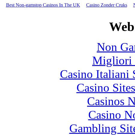
Best Non-gamstop Casinos In The UK
Casino Zonder Cruks
Web 
Non Ga
Migliori
Casino Italiani
Casino Site
Casinos 
Casino N
Gambling Sit