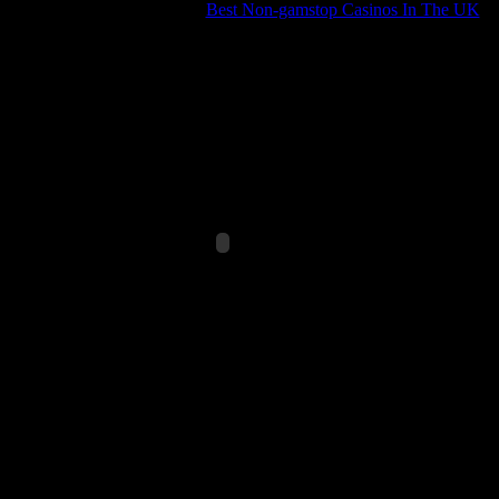
Best Non-gamstop Casinos In The UK