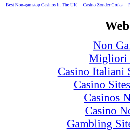
Best Non-gamstop Casinos In The UK
Casino Zonder Cruks
Web 
Non Ga
Migliori
Casino Italiani
Casino Site
Casinos 
Casino N
Gambling Sit