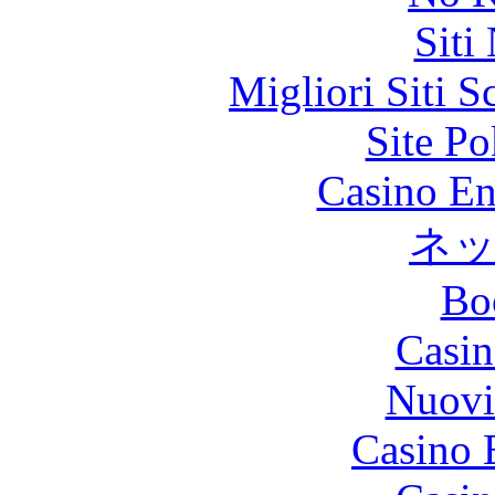
Siti
Migliori Siti
Site P
Casino En
ネ
Bo
Casin
Nuovi
Casino 