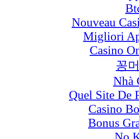
Bt
Nouveau Casi
Migliori A
Casino O
꽁
Nhà 
Quel Site De P
Casino Bo
Bonus Gra
No K