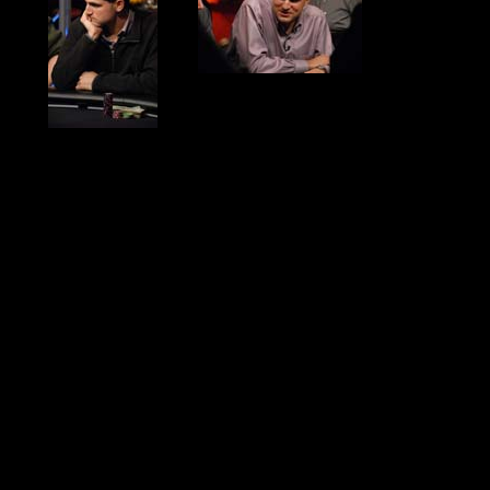
Private Krank
Web 
Non Ga
Migliori
Casino Italiani