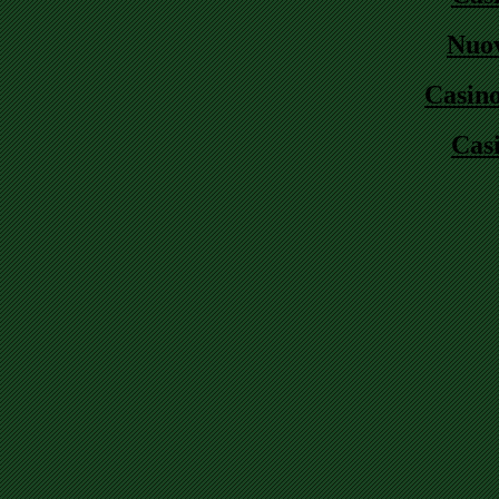
Nuov
Casino
Cas