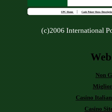
|
UPC Home
Cash Poker Show Descript
(c)2006 International P
Web 
Non G
Miglior
Casino Italia
Casino Si