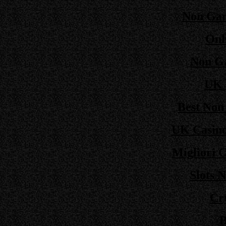
Non Gam
Onl
Non G
UK B
Best Non
UK Casino
Migliori C
Slots 
Cr
B