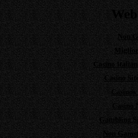
Web 
Non G
Miglior
Casino Italia
Casino Si
Casinos
Casino 
Gambling S
Non Gamst