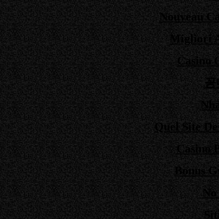
Nouveau Ca
Migliori 
Casino 
꽁
Nhà
Quel Site De
Casino 
Bonus Gr
No
Si