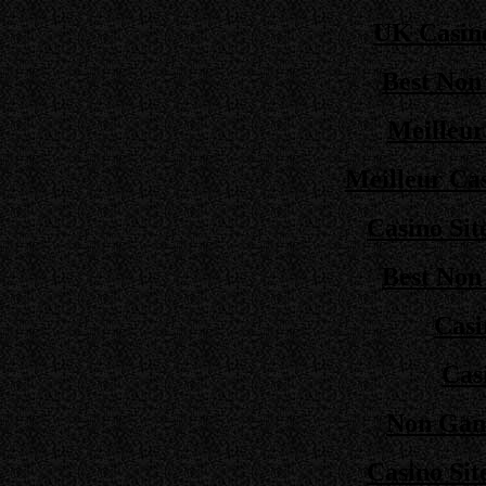
UK Casin
Best Non
Meilleur
Meilleur Ca
Casino Si
Best Non
Casi
Cas
Non Gam
Casino Si