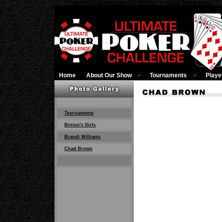
Best Non-gamstop Casinos In The UK
Casino Zonder Cruks
Home
About Our Show
Tournaments
Playe
Tournaments
Binion's Girls
Brandi Williams
Chad Brown