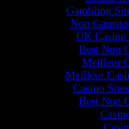
Gambling Sit
Non Gamstop
UK Casino
Best Non 
Meilleur 
Meilleur Casi
Casino Site
Best Non 
Casin
Casin