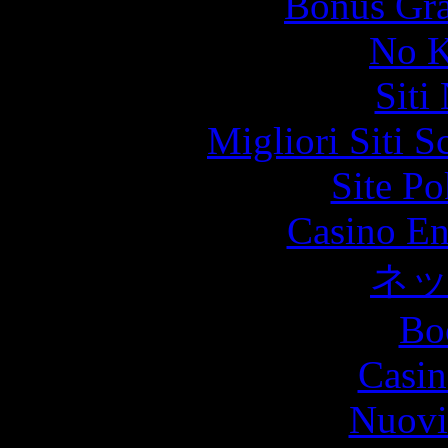
Bonus Gra
No K
Siti
Migliori Siti
Site P
Casino En
ネ
Bo
Casin
Nuovi