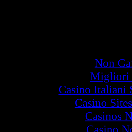
Steve Wils
Ron Hoffman
Web 
Non Ga
Migliori
Casino Italiani
Casino Site
Casinos 
Casino N