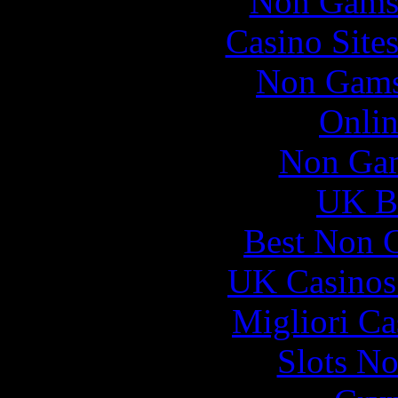
Non Gams
Casino Site
Non Gams
Onlin
Non Gam
UK Be
Best Non 
UK Casinos
Migliori Ca
Slots N